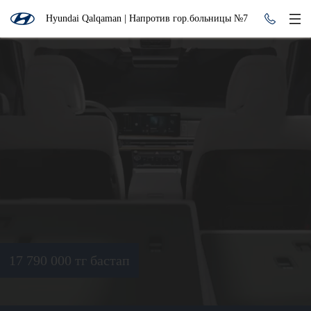
Hyundai Qalqaman | Напротив гор.больницы №7
17 790 000 тг бастап