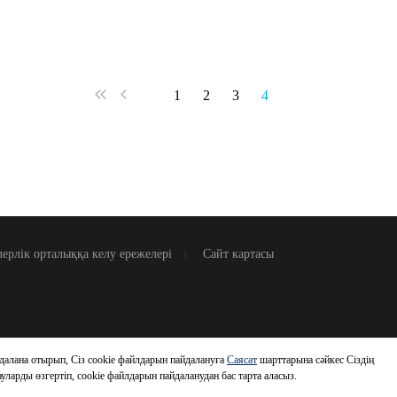
1
2
3
4
ерлік орталыққа келу ережелері
Сайт картасы
далана отырып, Сіз cookie файлдарын пайдалануға
Саясат
шарттарына сәйкес Сіздің
птауларды өзгертіп, cookie файлдарын пайдаланудан бас тарта аласыз.