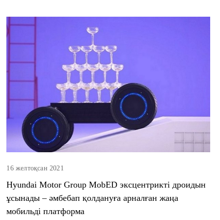
16 желтоқсан 2021
Hyundai Motor Group MobED эксцентрикті дроидын
ұсынады – әмбебап қолдануға арналған жаңа
мобильді платформа