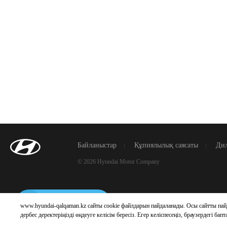
Байланыстар
Құпиялылық саясаты
Дил
© 2026 Hyundai Motor Company
Telegram Бот
www.hyundai-qalqaman.kz сайты cookie файлдарын пайдаланады. Осы сайтты пай
дербес деректеріңізді өңдеуге келісім бересіз. Егер келіспесеңіз, браузердегі ба