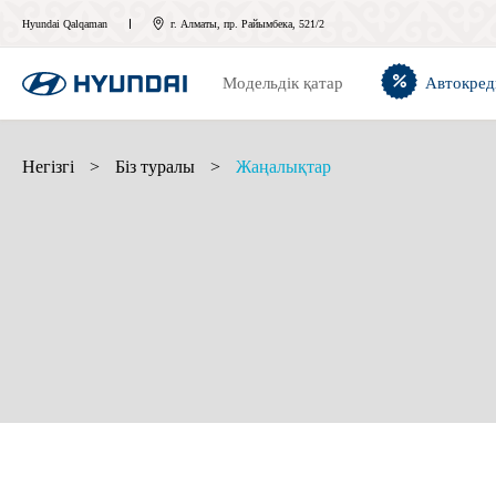
Hyundai Qalqaman
г. Алматы, пр. Райымбека, 521/2
Модельдік қатар
Автокред
Негізгі
>
Біз туралы
>
Жаңалықтар