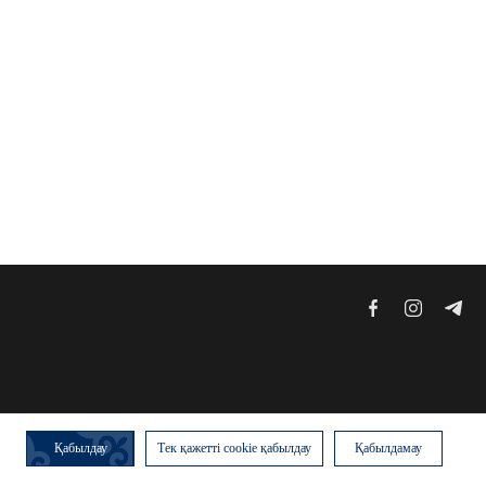
Қабылдау
Тек қажетті cookie қабылдау
Қабылдамау