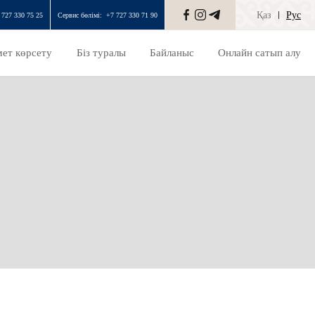
Қаз
Рус
 727 330 75 25
Сервис бөлімі:
+7 727 330 71 90
ет көрсету
Біз туралы
Байланыс
Онлайн сатып алу