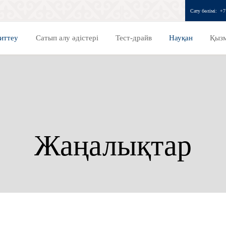
Сату бөлімі:
+7
иттеу
Сатып алу әдістері
Тест-драйв
Науқан
Қызм
Жаңалықтар