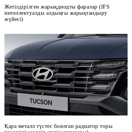
Жетілдірілген жарықдиодты фаралар (IFS
интеллектуалды алдыңғы жарықтандыру
жүйесі)
Қара металл түстес боялған радиатор торы