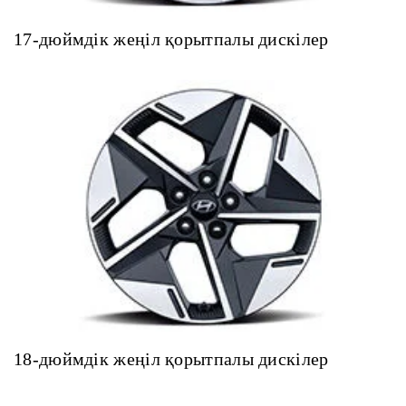
17-дюймдік жеңіл қорытпалы дискілер
18-дюймдік жеңіл қорытпалы дискілер