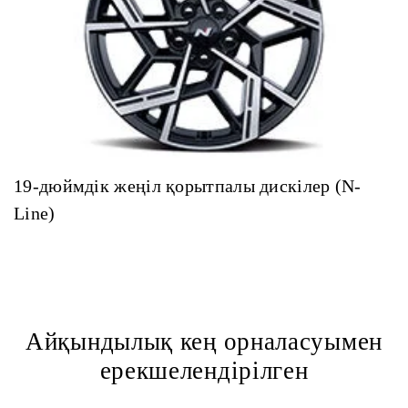
19-дюймдік жеңіл қорытпалы дискілер (N-
Line)
Айқындылық кең орналасуымен
ерекшелендірілген