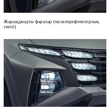
Жарықдиодты фаралар (мультирефлекторлық
типті)