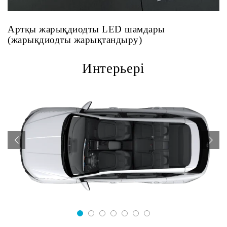
Артқы жарықдиодты LED шамдары
(жарықдиодты жарықтандыру)
Интерьері