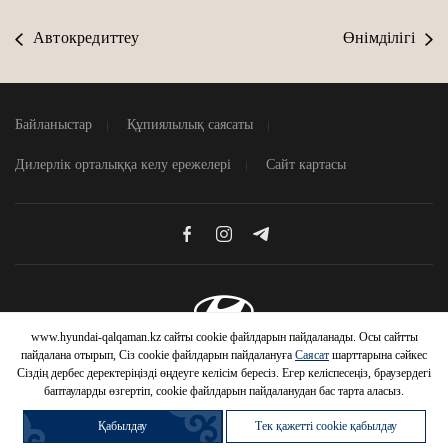
Автокредиттеу
Өнімділігі
Байланыстар
Құпиялылық саясаты
Дилерлік орталыққа келу ережелері
Сайт картасы
Закрыт
ВЫГОДНЫЕ УСЛОВИЯ
НА АВТОМОБИЛИ HYUNDAI
www.hyundai-qalqaman.kz сайты cookie файлдарын пайдаланады. Осы сайтты
Узнать условия
© 2026 Hyundai Motor Company
пайдалана отырып, Сіз cookie файлдарын пайдалануға
Саясат
шарттарына сәйкес
Сіздің дербес деректеріңізді өңдеуге келісім бересіз. Егер келіспесеңіз, браузердегі
баптауларды өзгертіп, cookie файлдарын пайдаланудан бас тарта аласыз.
Қабылдау
Тек қажетті cookie қабылдау
Продать
Купить авто с
Отдел
Отдел
Обменять
Купить в кредит