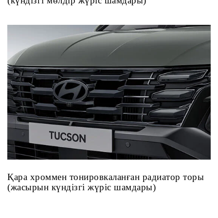
(күндізгі мөлдір жүріс шамдары)
Қара хроммен тонировкаланған радиатор торы
(жасырын күндізгі жүріс шамдары)