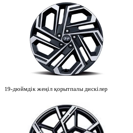
19-дюймдік жеңіл қорытпалы дискілер