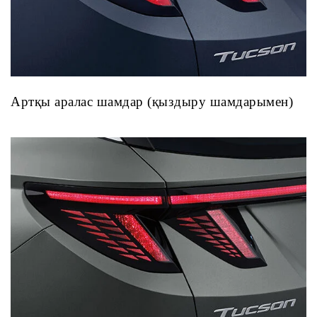
Артқы аралас шамдар (қыздыру шамдарымен)