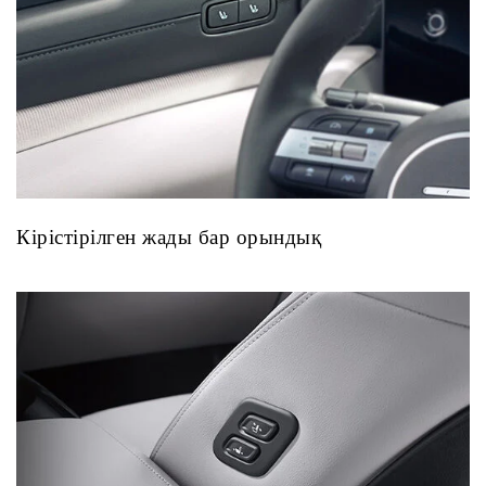
Кірістірілген жады бар орындық