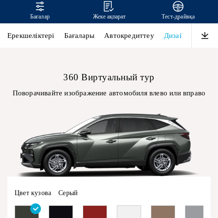
Бағалар
Жеке ақпарат
Тест-драйвқа
TUCSON
Ерекшеліктері
Бағалары
Автокредиттеу
Дизайн
Өнімді
360 Виртуальный тур
Поворачивайте изображение автомобиля влево или вправо
Цвет кузова
Серый