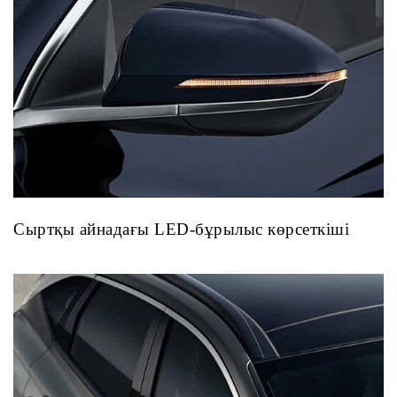
Сыртқы айнадағы LED-бұрылыс көрсеткіші