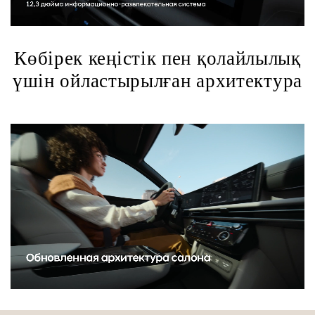
Көбірек кеңістік пен қолайлылық
үшін ойластырылған архитектура