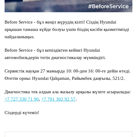
Before Service
- бұл жеңіл жүрудің кілті! Сіздің Hyundai
әрқашан тамаша күйде болуы үшін біздің кәсіби қызметімізді
пайдаланыңыз.
Before Service
- бұл кепілдіктен кейінгі Hyundai
автомобильдерін тегін диагностикалау мүмкіндігі.
Сервистік науқан 27 мамырда 10: 00-ден 16: 00-ге дейін өтеді.
Өтетін орны:
Hyundai Qalqaman, Райымбек даңғылы, 521/2.
Диагностика тек алдын ала жазылу арқылы жүзеге асырылады:
+7 727 330 71 90
,
+7 701 302 92 57
.
Сіздерді күтеміз!