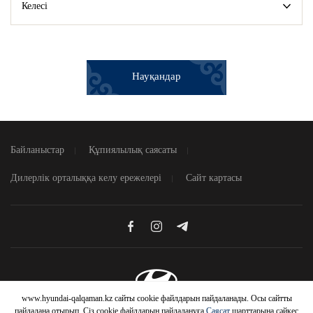
Келесі
Науқандар
Байланыстар
Құпиялылық саясаты
Дилерлік орталыққа келу ережелері
Сайт картасы
www.hyundai-qalqaman.kz сайты cookie файлдарын пайдаланады. Осы сайтты
© 2026 Hyundai Motor Company
пайдалана отырып, Сіз cookie файлдарын пайдалануға
Саясат
шарттарына сәйкес