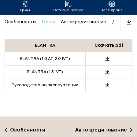
Цены
Оставить запрос
Тест-драйв
Цены Hyundai ELANTRA
Особенности
Цены
Автокредитование
Дизайн
ELANTRA
Скачать pdf
ELANTRA (1.6 AT, 2.0 IVT)
ELANTRA (1.5 IVT)
Руководство по эксплуатации
Особенности
Автокредитование