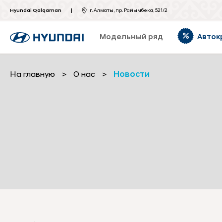
Hyundai Qalqaman
г. Алматы, пр. Райымбека, 521/2
Модельный ряд
Авток
На главную
>
О нас
>
Новости