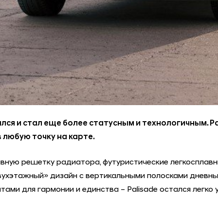
ся и стал еще более статусным и технологичным. Pal
 любую точку на карте.
ивную решетку радиатора, футуристические легкосплавн
хэтажный» дизайн с вертикальными полосками дневных 
ами для гармонии и единства – Palisade остался легко 