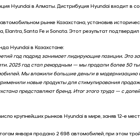
ция Hyundai в Алматы. Дистрибуция Hyundai входит в с
а автомобильном рынке Казахстана, установив историче
 Elantra, Santa Fe и Sonata. Этот результат подтверди
да Hyundai в Казахстане:
ретий год подряд занимает лидирующие позиции. Это за
ти. 2025 год стал рекордным — мы продали более 50 тыс
мобилей. Мы вложили большие деньги в модернизацию н
применили новые продукты для стимулирования продаж 
захстана представляют бренд. Итог этого труда — с дол
ло крупнейших рынков Hyundai в мире, заняв 12-е место
итогам января продано 2 698 автомобилей, при этом тр