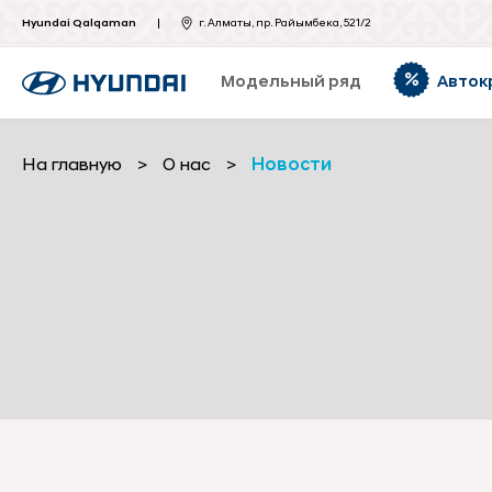
Hyundai Qalqaman
г. Алматы, пр. Райымбека, 521/2
Модельный ряд
Авток
На главную
>
О нас
>
Новости