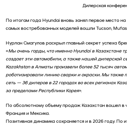
Дилерская конферен
По итогам года Hyundai вновь занял первое место н
самых востребованных моделей вошли Tucson, Mufasa,
Нурлан Смагулов раскрыл главный секрет успеха брен
«
Мы очень горды, что именно Hyundai в Казахстане т
создает эти автомобили, а также нашей дилерской се
Kazakhstan в Алматы произвели более 52 тысяч авто
роботизировали линию сварки и окраски. Мы также 
сеть — 36 дилеров в 22 городах во всех регионах Ка
за пределами Республики Корея
».
По абсолютному объему продаж Казахстан вошел в чис
Франция и Мексика.
Позитивная динамика сохраняется и в 2026 году. По 