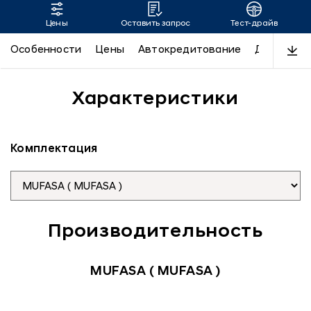
Цены
Оставить запрос
Тест-драйв
MUFASA
Особенности
Цены
Автокредитование
Дизайн
Характеристики
Комплектация
Производительность
MUFASA ( MUFASA )