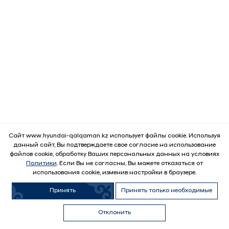
Сайт www.hyundai-qalqaman.kz использует файлы cookie. Используя
данный сайт, Вы подтверждаете свое согласие на использование
файлов cookie, обработку Ваших персональных данных на условиях
ВЫГОДНЫЕ УСЛОВИЯ
Политики
. Если Вы не согласны, Вы можете отказаться от
использования cookie, изменив настройки в браузере.
Принять
Принять только необходимые
Узнать условия
Продать
Купить авто с
Отдел
Отдел
Обменять
Купить в
автомобиль
пробегом
продаж
сервиса
автомобиль
кредит
Telegram Бот
Отклонить
Trade-In
WhatsApp
Выгода
Telegram
Позвонить