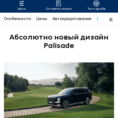
Цены
Оставить запрос
Тест-драйв
Дизайн нового PALISADE
Особенности
Цены
Автокредитование
Дизайн
Абсолютно новый дизайн
Palisade