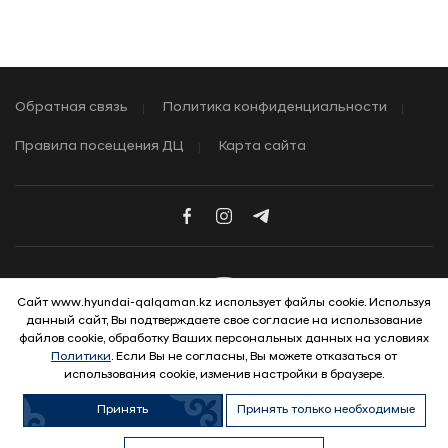
Обратная связь
Политика конфиденциальности
Правила посещения ДЦ
Карта сайта
Сайт www.hyundai-qalqaman.kz использует файлы cookie. Используя
данный сайт, Вы подтверждаете свое согласие на использование
© 2026 Hyundai Motor Company
файлов cookie, обработку Ваших персональных данных на условиях
Политики
. Если Вы не согласны, Вы можете отказаться от
использования cookie, изменив настройки в браузере.
Принять
Принять только необходимые
Telegram Бот