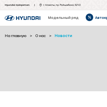
Hyundai Qalqaman
г. Алматы, пр. Райымбека, 521/2
Модельный ряд
Авток
На главную
>
О нас
>
Новости